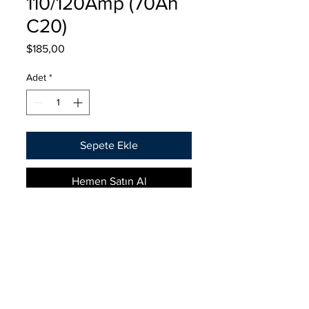
110/120Amp (70Ah
C20)
Fiyat
$185,00
Adet
*
Sepete Ekle
Hemen Satın Al
Fabricada en europa por INCI AKÜ
GS YUASA, llegó GORILA con 2
años de garantía.
GORILA, europea. Libre de
Cno Altair 5651
mantenimiento. 2 años de garantía