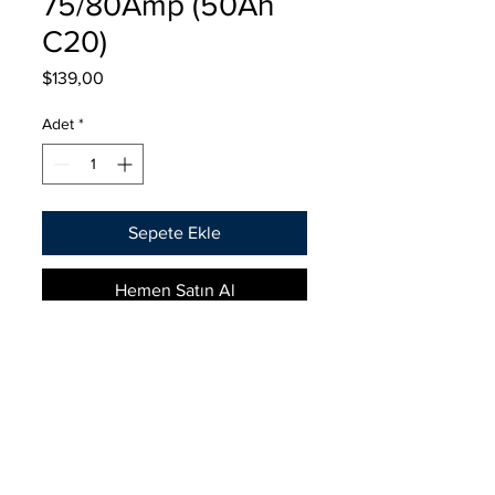
75/80Amp (50Ah
C20)
Fiyat
$139,00
Adet
*
Sepete Ekle
Hemen Satın Al
Batería GORILA 50Ah – 12V
75/80Amp – Fabricación Europea
La batería GORILA es fabricada en
Europa por INCI AKÜ GS YUASA,
Cno Altair 5651
uno de los mayores fabricantes a