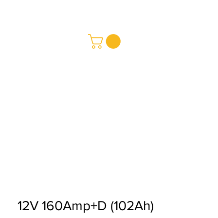
REDMAY S.A.
a y Pagos
ciones
12V 160Amp+D (102Ah)