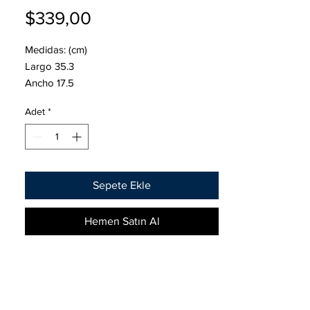
Fiyat
$339,00
Medidas: (cm)
Largo 35.3
Ancho 17.5
Alto 19
Adet
*
Amperes en C20 102
Fuerza de arranque CA 1213
CCA 970
Sepete Ekle
Equipamiento original de Mercedes-Benz,
Opel, Nissan, Renault, Fiat, Hyundai, Ford,
Hemen Satın Al
Mitsubishi, entre otras.
Y en vehículos industriales:
CAT, LINDE, STILL, KOMAT ́SU, TOYOTA,
TCM, HMF, HANGCHA, CROWN, HYSTER,
YALE, HYUNDAI, DIVERSEY , ATLET.