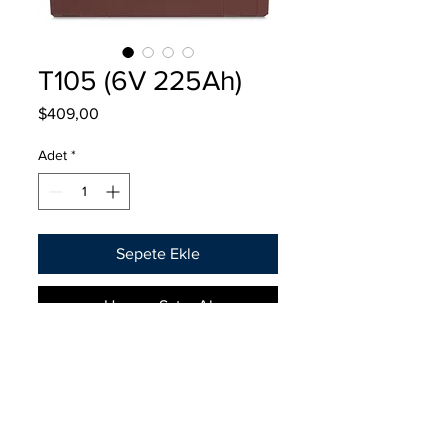
T105 (6V 225Ah)
Fiyat
$409,00
Adet
*
Sepete Ekle
Hemen Satın Al
Medidas: (cm)
Largo 26.2
Ancho 18.1
Alto 28.1