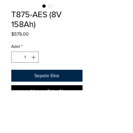
T875-AES (8V
158Ah)
Fiyat
$579,00
Adet
*
Sepete Ekle
Hemen Satın Al
TROJAN
-
AES
LIBRE DE MANTENIMIENTO