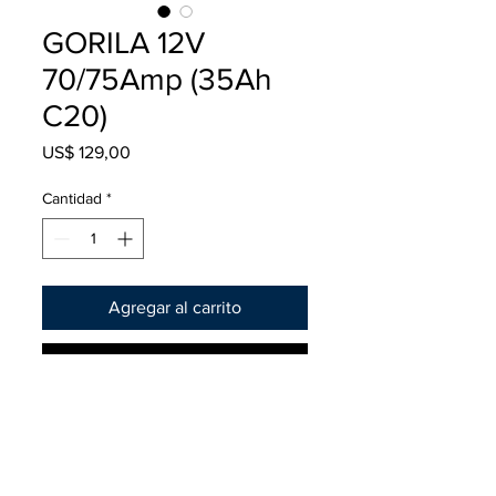
GORILA 12V
70/75Amp (35Ah
C20)
Precio
US$ 129,00
Cantidad
*
Agregar al carrito
Realizar compra
Batería GORILA 35Ah – 12V 75Amp
– Fabricación Europea