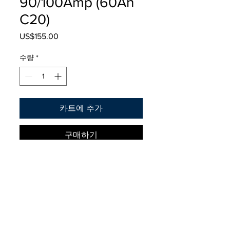
90/100Amp (60Ah
C20)
US$155.00
가
격
수량
*
카트에 추가
구매하기
Fabricada en europa por INCI AKÜ
GS YUASA, llegó GORILA con 2
años de garantía.
GORILA, europea. Libre de
Cno Altair 5651
mantenimiento. 2 años de garantía