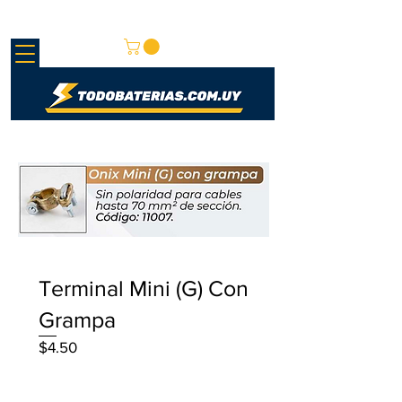
REDMAY S.A.
Terminal Mini (G) Con
Grampa
가
$4.50
격