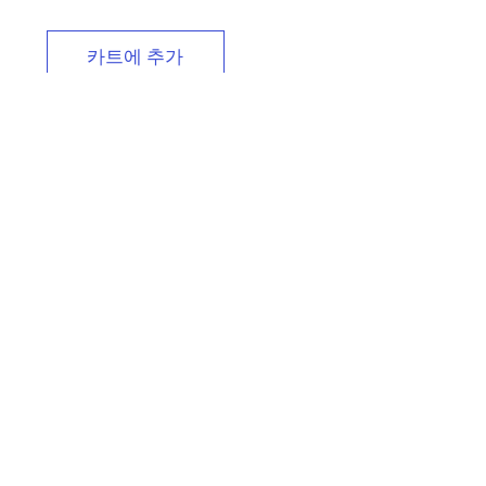
카트에 추가
Terminal Standar
POS/NEG
가
$6.00
격
카트에 추가