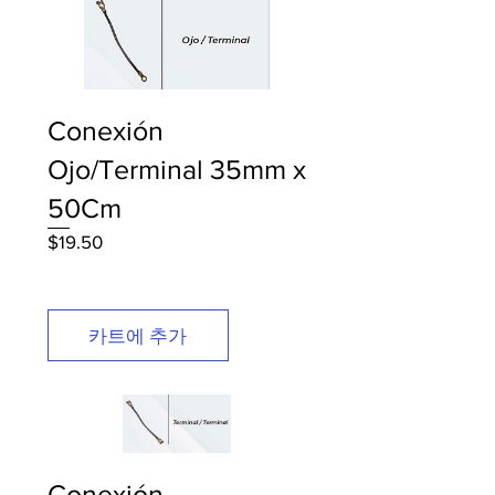
Conexión
Ojo/Terminal 35mm x
50Cm
가
$19.50
격
카트에 추가
Conexión