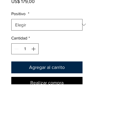
Precio
US$ 179,00
Positivo
*
Cantidad
*
Agregar al carrito
Realizar compra
Medidas: (cm)
Largo 24,2
Ancho 17,5
Alto 17,5
Cno Altair 5651