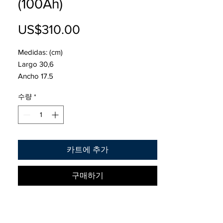
(100Ah)
US$310.00
가
격
Medidas: (cm)
Largo 30,6
Ancho 17.5
Alto 22,4
수량
*
Amperes en C20 100
Fuerza de arranque CCA 830
카트에 추가
구매하기