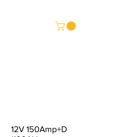
REDMAY S.A.
a y Pagos
ciones
12V 150Amp+D