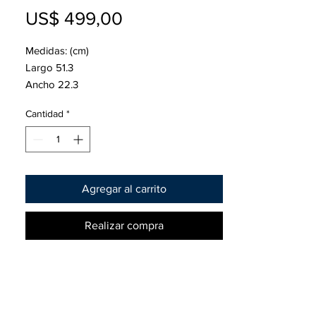
Precio
US$ 499,00
Medidas: (cm)
Largo 51.3
Ancho 22.3
Alto 22
Cantidad
*
Amperes en C20 180
Fuerza de arranque CA 1625
CCA 1300
Agregar al carrito
Equipamiento original de Mercedes-Benz,
Opel, Nissan, Renault, Fiat, Hyundai, Ford,
Realizar compra
Mitsubishi, entre otras.
Y en vehículos industriales:
CAT, LINDE, STILL, KOMAT ́SU, TOYOTA,
TCM, HMF, HANGCHA, CROWN, HYSTER,
YALE, HYUNDAI, DIVERSEY , ATLET.