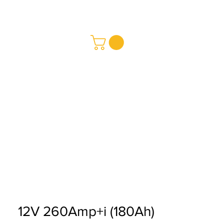
REDMAY S.A.
a y Pagos
ciones
12V 260Amp+i (180Ah)