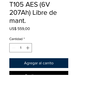
T105 AES (6V
207Ah) Libre de
mant.
Precio
US$ 559,00
Cantidad
*
Agregar al carrito
Realizar compra
Medidas: (cm)
Largo 26.2
Ancho 17.9
Alto 27.3