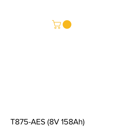
REDMAY S.A.
a y Pagos
ciones
T875-AES (8V 158Ah)