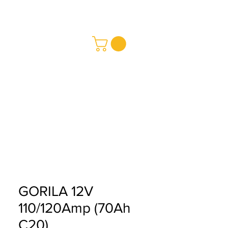
REDMAY SA
Baterías
a
Buy
GORILA 12V
110/120Amp (70Ah
C20)