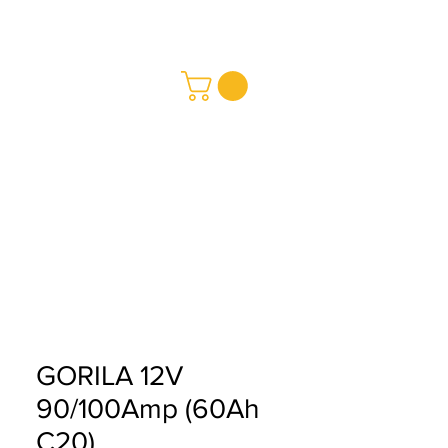
REDMAY SA
Baterías
a
Buy
GORILA 12V
90/100Amp (60Ah
C20)