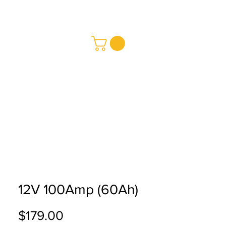
REDMAY SA
Baterías
a
Buy
12V 100Amp (60Ah)
Price
$179.00