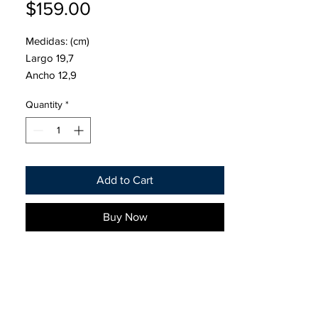
Price
$159.00
Medidas: (cm)
Largo 19,7
Ancho 12,9
Alto 22,4
Quantity
*
Amperes en C20 42
Fuerza de arranque CA 470 y CCA 360
Equipamiento original de Mercedes-Benz,
Add to Cart
Opel, Nissan, Renault, Fiat, Hyundai, Ford,
Mitsubishi, entre otras.
Buy Now
Y en vehículos industriales:
CAT, LINDE, STILL, KOMAT ́SU, TOYOTA,
TCM, HMF, HANGCHA, CROWN, HYSTER,
YALE, HYUNDAI, DIVERSEY , ATLET.
Ademas de ser equipamiento original, sus