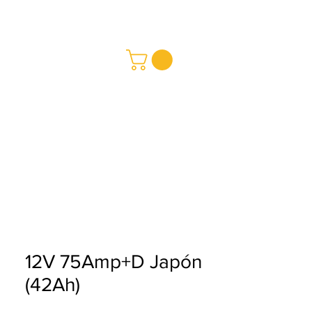
REDMAY SA
Baterías
a
Buy
12V 75Amp+D Japón
(42Ah)