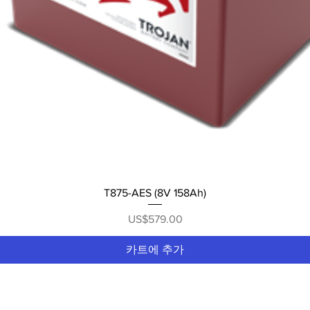
제품보기
T875-AES (8V 158Ah)
가격
US$579.00
카트에 추가