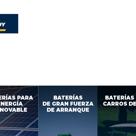
Home
Envíos, Garantí
Baterías
Solu
CARROS DE GOLF
ERÍAS PARA
BATERÍAS
BATERÍAS
ENERGÍA
DE GRAN
FUERZA
CARROS DE
NOVABLE
DE ARRANQUE